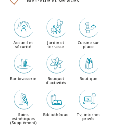
Bien-être et services
Accueil et
Jardin et
Cuisine sur
sécurité
terrasse
place
Bar brasserie
Bouquet
Boutique
d'activités
Soins
Bibliothèque
Tv, internet
esthétiques
privés
(Supplément)